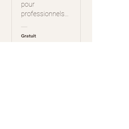
pour
professionnels
et particuliers
Gratuit
Voir les détails
Photographe de mariage à Rouen – Bois-
Guillaume – Mont-Saint-Aignan – Isneauville -
Bihorel - Darnétal - Seine-Maritime -
Normandie
Photos d'identités - Photographe
anniversaire - Photographe baptême -
photographe évenement