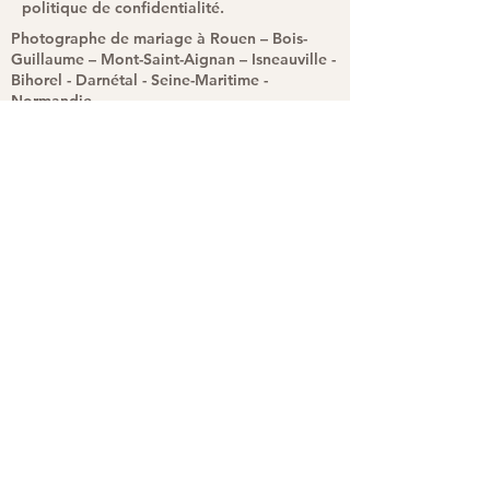
politique de confidentialité.
Photographe de mariage à Rouen – Bois-
Guillaume – Mont-Saint-Aignan – Isneauville -
Bihorel - Darnétal - Seine-Maritime -
Normandie
Photos d'identités - Photographe
anniversaire - Photographe baptême -
photographe évenement
Haut de page
Appelez moi
Mentions légales
Politique en matière de cookies
Politique de confidentialité
Conditions d'utilisation
Mail : fredericfauvel72@gmail.com