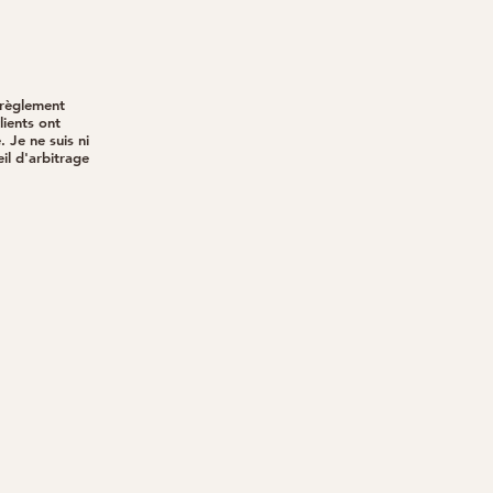
 règlement
lients ont
 Je ne suis ni
il d'arbitrage