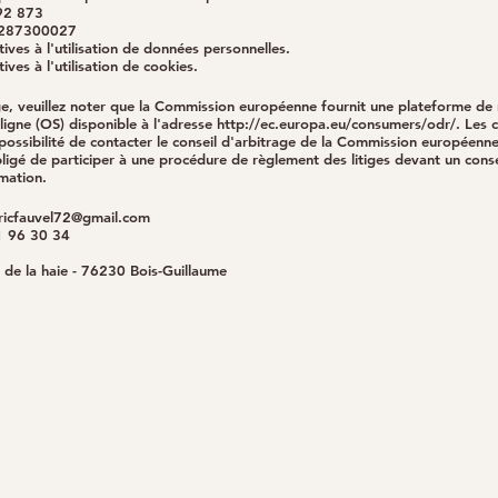
892 873
89287300027
ives à l'utilisation de données personnelles.
ives à l'utilisation de cookies.
ige, veuillez noter que la Commission européenne fournit une plateforme de
 ligne (OS) disponible à l'adresse
http://ec.europa.eu/consumers/odr/.
Les c
possibilité de contacter le conseil d'arbitrage de la Commission européenne.
bligé de participer à une procédure de règlement des litiges devant un conse
mation.
ricfauvel72@gmail.com
1 96 30 34
 de la haie - 76230 Bois-Guillaume