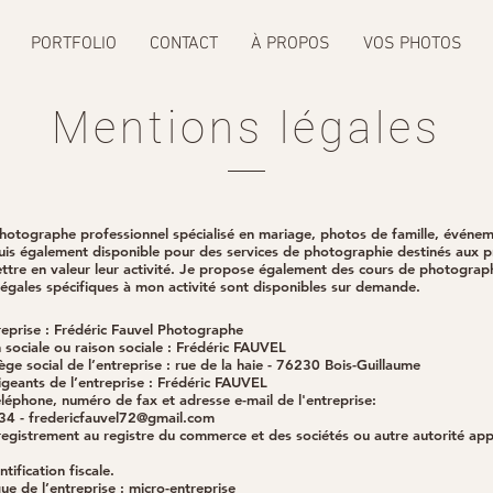
PORTFOLIO
CONTACT
À PROPOS
VOS PHOTOS
Mentions légales
hotographe professionnel spécialisé en mariage, photos de famille, événem
 suis également disponible pour des services de photographie destinés aux p
ttre en valeur leur activité. Je propose également des cours de photograph
légales spécifiques à mon activité sont disponibles sur demande.
eprise : Frédéric Fauvel Photographe
sociale ou raison sociale : Frédéric FAUVEL
ège social de l’entreprise : rue de la haie - 76230 Bois-Guillaume
geants de l’entreprise : Frédéric FAUVEL
éphone, numéro de fax et adresse e-mail de l'entreprise:
34 -
fredericfauvel72@gmail.com
gistrement au registre du commerce et des sociétés ou autre autorité appl
ification fiscale.
ue de l’entreprise : micro-entreprise