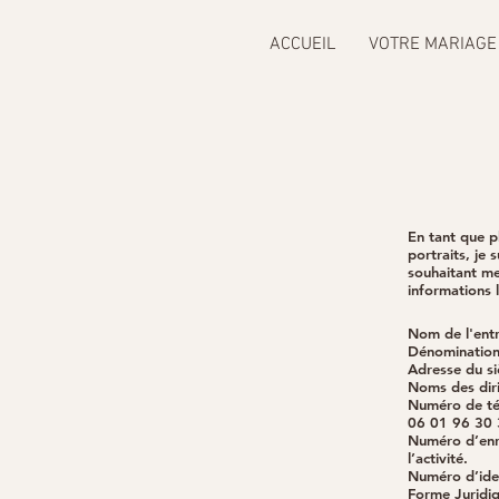
ACCUEIL
VOTRE MARIAGE
En tant que p
portraits, je
souhaitant me
informations 
Nom de l'entr
Dénomination 
Adresse du si
Noms des diri
Numéro de tél
06 01 96 30 
Numéro d’enre
l’activité.
Numéro d’ident
Forme Juridiq