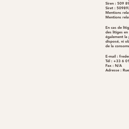
Siren : 509 
Siret : 509
Mentions relat
Mentions relat
En cas de lit
des litiges en
également la 
disposé, ni o
de la consom
E-mail :
frede
Tél : +33 6 0
Fax : N/A
Adresse : Rue